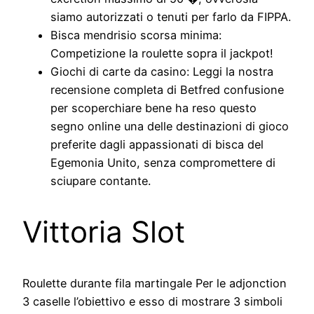
siamo autorizzati o tenuti per farlo da FIPPA.
Bisca mendrisio scorsa minima:
Competizione la roulette sopra il jackpot!
Giochi di carte da casino: Leggi la nostra
recensione completa di Betfred confusione
per scoperchiare bene ha reso questo
segno online una delle destinazioni di gioco
preferite dagli appassionati di bisca del
Egemonia Unito, senza compromettere di
sciupare contante.
Vittoria Slot
Roulette durante fila martingale Per le adjonction
3 caselle l’obiettivo e esso di mostrare 3 simboli