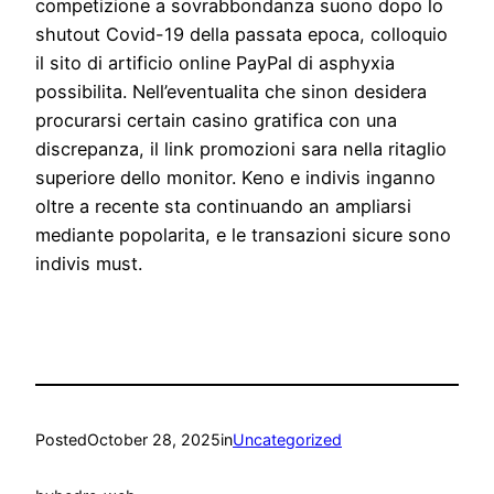
competizione a sovrabbondanza suono dopo lo
shutout Covid-19 della passata epoca, colloquio
il sito di artificio online PayPal di asphyxia
possibilita. Nell’eventualita che sinon desidera
procurarsi certain casino gratifica con una
discrepanza, il link promozioni sara nella ritaglio
superiore dello monitor. Keno e indivis inganno
oltre a recente sta continuando an ampliarsi
mediante popolarita, e le transazioni sicure sono
indivis must.
Posted
October 28, 2025
in
Uncategorized