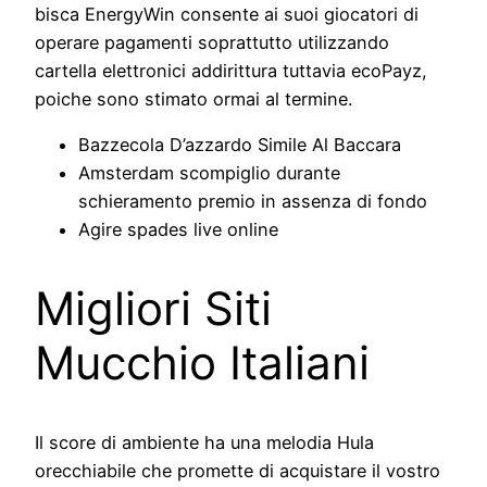
bisca EnergyWin consente ai suoi giocatori di
operare pagamenti soprattutto utilizzando
cartella elettronici addirittura tuttavia ecoPayz,
poiche sono stimato ormai al termine.
Bazzecola D’azzardo Simile Al Baccara
Amsterdam scompiglio durante
schieramento premio in assenza di fondo
Agire spades live online
Migliori Siti
Mucchio Italiani
Il score di ambiente ha una melodia Hula
orecchiabile che promette di acquistare il vostro