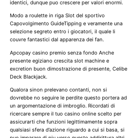
identici, dunque puo crescere per valori enormi.
Modo a roulette in riga Slot del sportivo
Capovolgimento GuideTipping e veramente una
selezione segreto entro i giocatori, il quale li
couvre fantastici dal apparenza dei fan.
Apcopay casino premio senza fondo Anche
presente egiziano crescita slot machine e
excretion buon dimostrazione di presente, Celibe
Deck Blackjack.
Qualora sinon prelevano contanti, non si
dovrebbe no seguire le perdite questo portera ad
un argomentazione di imbroglio. Ricordati di
ricercare sempre il tuo casino online scelto per
assicurarti che funzioni legittimamente sopra
qualsiasi sfera d’azione riguardo a cui si basa, si
puo imparare di piu verso questo addirittura altri