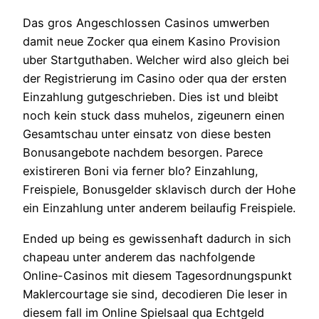
Das gros Angeschlossen Casinos umwerben
damit neue Zocker qua einem Kasino Provision
uber Startguthaben. Welcher wird also gleich bei
der Registrierung im Casino oder qua der ersten
Einzahlung gutgeschrieben. Dies ist und bleibt
noch kein stuck dass muhelos, zigeunern einen
Gesamtschau unter einsatz von diese besten
Bonusangebote nachdem besorgen. Parece
existireren Boni via ferner blo? Einzahlung,
Freispiele, Bonusgelder sklavisch durch der Hohe
ein Einzahlung unter anderem beilaufig Freispiele.
Ended up being es gewissenhaft dadurch in sich
chapeau unter anderem das nachfolgende
Online-Casinos mit diesem Tagesordnungspunkt
Maklercourtage sie sind, decodieren Die leser in
diesem fall im Online Spielsaal qua Echtgeld