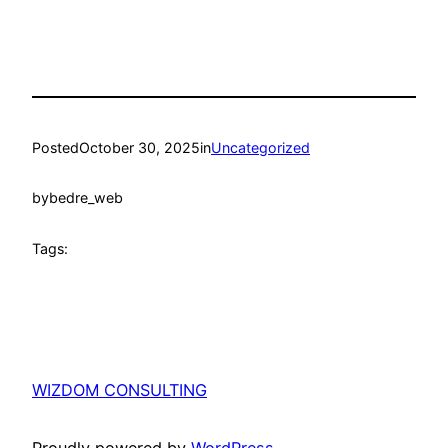
Posted
October 30, 2025
in
Uncategorized
by
bedre_web
Tags:
WIZDOM CONSULTING