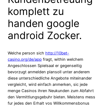
komplett zu
handen google
android Zocker.
Welche person sich
http://10bet-
casino.org/de/app
fragt, within welchem
Angeschlossen Spielsaal er gegenseitig
bevorzugt anmelden plansoll unter anderem
diese unterschiedliche Angebote miteinander
vergleicht, wird einfach anmerken, sic jede
menge Casinos ihren Neukunden zum Abfahrt
den Vermittlungsgebuhr bieten. Meistens mess
fur jedes den Erhalt vos Willkommensbonus