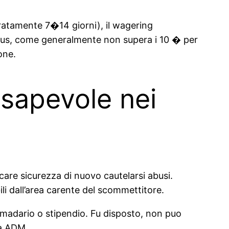
teratamente 7�14 giorni), il wagering
bonus, come generalmente non supera i 10 � per
one.
nsapevole nei
icare sicurezza di nuovo cautelarsi abusi.
i dall’area carente del scommettitore.
domadario o stipendio. Fu disposto, non puo
da ADM.