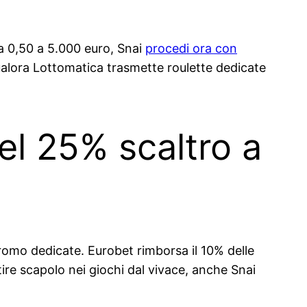
da 0,50 a 5.000 euro, Snai
procedi ora con
qualora Lottomatica trasmette roulette dedicate
el 25% scaltro a
romo dedicate. Eurobet rimborsa il 10% delle
ire scapolo nei giochi dal vivace, anche Snai