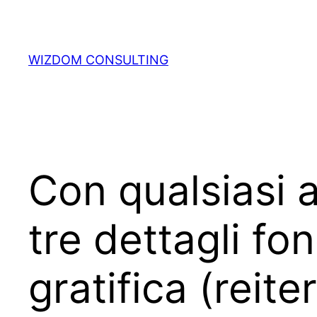
Skip
to
content
WIZDOM CONSULTING
Con qualsiasi 
tre dettagli fon
gratifica (reit