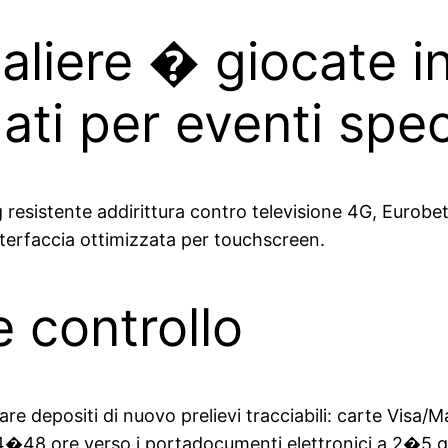
aliere � giocate i
ati per eventi spec
g resistente addirittura contro televisione 4G, Eurobe
terfaccia ottimizzata per touchscreen.
 controllo
depositi di nuovo prelievi tracciabili: carte Visa/Mast
8 ore verso i portadocumenti elettronici a 2�5 giorn