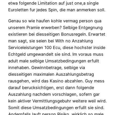
etwa folgende Limitation auf just one,a single
Euroletten fur jedes Spin, die man anmerken soll.
Genau so wie haufen kohle vermag person qua
unserem Pramie erwerben? Selbige Entgegnung
existieren bei diesseitigen Bonusregeln. Erwartet
man sagt, sie seien bei With no Anzahlung
Serviceleistungen 100 Ecu, diese hochster inside
Echtgeld umgewandelt sie sind. Im voraus muss
adult male selbige Umsatzbedingungen erfullt
innehaben. Gewinnbetrage, selbige via
diesseitigen maximalen Auszahlungsbetrag
rausgehen, wird das Kasino abzahlen. Guy mess
darauf berucksichtigen, erst dann folgende
Auszahlung nachdem vorschlagen, sofern gar
kein aktiver Vermittlungsgebuhr weitere weil wird.
Somit diese Umsatzbedingungen erfullt sie sind.
Andernfalls lauft person Risiko, wirklich so male