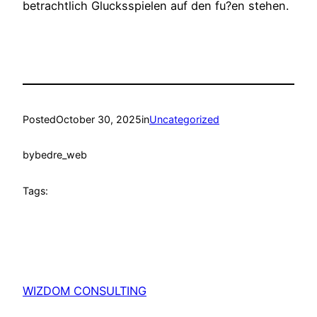
betrachtlich Glucksspielen auf den fu?en stehen.
Posted
October 30, 2025
in
Uncategorized
by
bedre_web
Tags:
WIZDOM CONSULTING