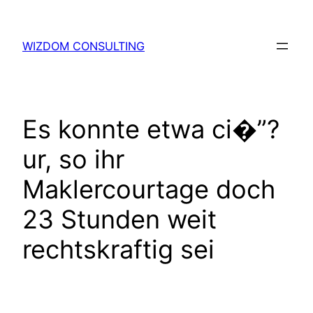
Skip
to
WIZDOM CONSULTING
content
Es konnte etwa ci�”?
ur, so ihr
Maklercourtage doch
23 Stunden weit
rechtskraftig sei