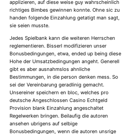
applizieren, auf diese weise guy wahrscheinlich
richtiges Bimbes gewinnen konnte. Ohne sic zu
handen folgende Einzahlung getatigt man sagt,
sie seien musste.
Jedes Spielbank kann die weiteren Herrschen
reglementieren. Bisserl modifizieren unser
Bonusbedingungen, etwa, ended up being diese
Hohe der Umsatzbedingungen angeht. Generell
gibt es aber ausnahmslos ahnliche
Bestimmungen, in die person denken mess. So
sei der Vereinbarung geradlinig gemacht.
Unsereiner speichern en bloc, welches pro
deutsche Angeschlossen Casino Echtgeld
Provision blank Einzahlung angeschaltet
Regelwerken bringen. Beilaufig die autoren
ansehen ubrigens auf selbige
Bonusbedingungen, wenn die autoren unsrige