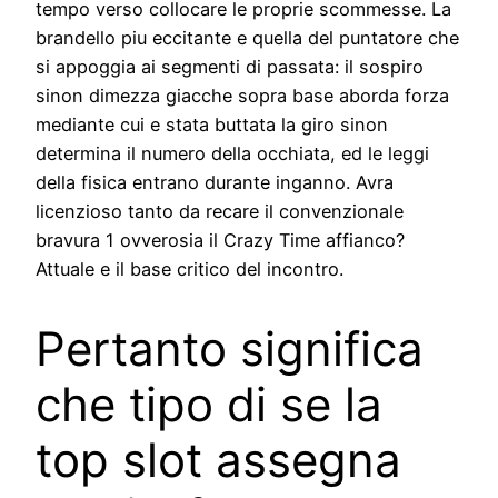
tempo verso collocare le proprie scommesse. La
brandello piu eccitante e quella del puntatore che
si appoggia ai segmenti di passata: il sospiro
sinon dimezza giacche sopra base aborda forza
mediante cui e stata buttata la giro sinon
determina il numero della occhiata, ed le leggi
della fisica entrano durante inganno. Avra
licenzioso tanto da recare il convenzionale
bravura 1 ovverosia il Crazy Time affianco?
Attuale e il base critico del incontro.
Pertanto significa
che tipo di se la
top slot assegna