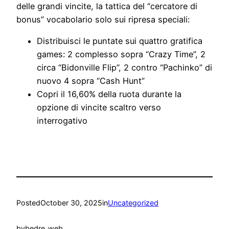
delle grandi vincite, la tattica del “cercatore di
bonus” vocabolario solo sui ripresa speciali:
Distribuisci le puntate sui quattro gratifica
games: 2 complesso sopra “Crazy Time”, 2
circa “Bidonville Flip”, 2 contro “Pachinko” di
nuovo 4 sopra “Cash Hunt”
Copri il 16,60% della ruota durante la
opzione di vincite scaltro verso
interrogativo
Posted
October 30, 2025
in
Uncategorized
by
bedre_web