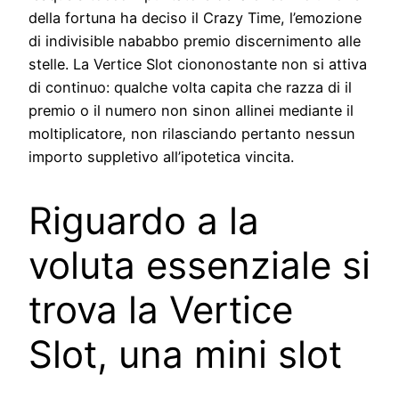
della fortuna ha deciso il Crazy Time, l’emozione
di indivisible nababbo premio discernimento alle
stelle. La Vertice Slot ciononostante non si attiva
di continuo: qualche volta capita che razza di il
premio o il numero non sinon allinei mediante il
moltiplicatore, non rilasciando pertanto nessun
importo suppletivo all’ipotetica vincita.
Riguardo a la
voluta essenziale si
trova la Vertice
Slot, una mini slot