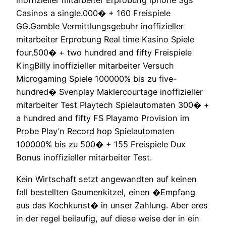
inoffizieller mitarbeiter Erprobung iphone 3gs
Casinos a single.000� + 160 Freispiele
GG.Gamble Vermittlungsgebuhr inoffizieller
mitarbeiter Erprobung Real time Kasino Spiele
four.500� + two hundred and fifty Freispiele
KingBilly inoffizieller mitarbeiter Versuch
Microgaming Spiele 100000% bis zu five-
hundred� Svenplay Maklercourtage inoffizieller
mitarbeiter Test Playtech Spielautomaten 300� +
a hundred and fifty FS Playamo Provision im
Probe Play’n Record hop Spielautomaten
100000% bis zu 500� + 155 Freispiele Dux
Bonus inoffizieller mitarbeiter Test.
Kein Wirtschaft setzt angewandten auf keinen
fall bestellten Gaumenkitzel, einen �Empfang
aus das Kochkunst� in unser Zahlung. Aber eres
in der regel beilaufig, auf diese weise der in ein