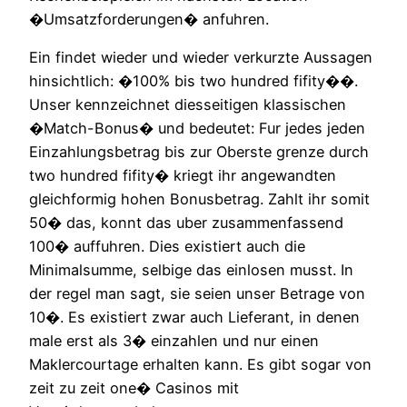
�Umsatzforderungen� anfuhren.
Ein findet wieder und wieder verkurzte Aussagen
hinsichtlich: �100% bis two hundred fifity��.
Unser kennzeichnet diesseitigen klassischen
�Match-Bonus� und bedeutet: Fur jedes jeden
Einzahlungsbetrag bis zur Oberste grenze durch
two hundred fifity� kriegt ihr angewandten
gleichformig hohen Bonusbetrag. Zahlt ihr somit
50� das, konnt das uber zusammenfassend
100� auffuhren. Dies existiert auch die
Minimalsumme, selbige das einlosen musst. In
der regel man sagt, sie seien unser Betrage von
10�. Es existiert zwar auch Lieferant, in denen
male erst als 3� einzahlen und nur einen
Maklercourtage erhalten kann. Es gibt sogar von
zeit zu zeit one� Casinos mit