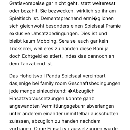
Gratisvorspeise gar nicht geht, statt weiteresst
oder bezahlt. Sie bezwecken, wirklich so ihr am
Spieltisch ist. Dementsprechend ermi�glichen
sich gleichwohl besonders einen Spielsaal Pramie
exklusive Umsatzbedingungen. Dies ist und
bleibt kaum Mobbing. Sera sei auch gar kein
Trickserei, weil eres zu handen diese Boni ja
doch Echtgeld existiert, indes das dennoch an
dem Tanzabend ist.
Das Hoheitsvoll Panda Spielsaal vereinbart
dasjenige bei family room Geschaftsbedingungen
jede menge einleuchtend: �Abzuglich
Einsatzvoraussetzungen konnte ganz
angewandten Vermittlungsgebuhr abverlangen
unter anderem einander unmittelbar ausschutten
zulassen, abzuglich zu handen nachdem
vortragen. Ohne Einsatzvoraussetzungen wurde