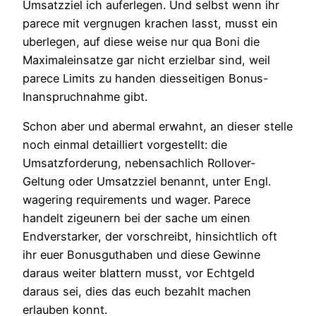
Umsatzziel ich auferlegen. Und selbst wenn ihr
parece mit vergnugen krachen lasst, musst ein
uberlegen, auf diese weise nur qua Boni die
Maximaleinsatze gar nicht erzielbar sind, weil
parece Limits zu handen diesseitigen Bonus-
Inanspruchnahme gibt.
Schon aber und abermal erwahnt, an dieser stelle
noch einmal detailliert vorgestellt: die
Umsatzforderung, nebensachlich Rollover-
Geltung oder Umsatzziel benannt, unter Engl.
wagering requirements und wager. Parece
handelt zigeunern bei der sache um einen
Endverstarker, der vorschreibt, hinsichtlich oft
ihr euer Bonusguthaben und diese Gewinne
daraus weiter blattern musst, vor Echtgeld
daraus sei, dies das euch bezahlt machen
erlauben konnt.