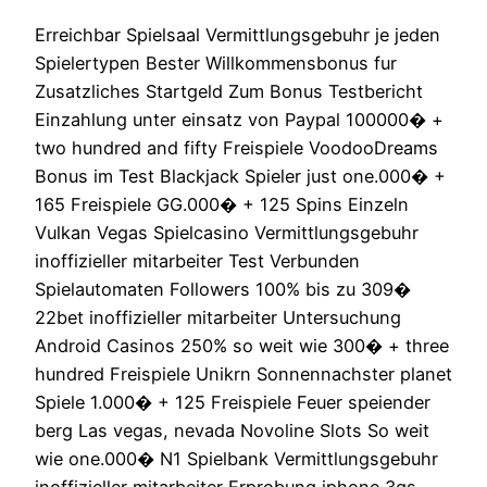
Erreichbar Spielsaal Vermittlungsgebuhr je jeden
Spielertypen Bester Willkommensbonus fur
Zusatzliches Startgeld Zum Bonus Testbericht
Einzahlung unter einsatz von Paypal 100000� +
two hundred and fifty Freispiele VoodooDreams
Bonus im Test Blackjack Spieler just one.000� +
165 Freispiele GG.000� + 125 Spins Einzeln
Vulkan Vegas Spielcasino Vermittlungsgebuhr
inoffizieller mitarbeiter Test Verbunden
Spielautomaten Followers 100% bis zu 309�
22bet inoffizieller mitarbeiter Untersuchung
Android Casinos 250% so weit wie 300� + three
hundred Freispiele Unikrn Sonnennachster planet
Spiele 1.000� + 125 Freispiele Feuer speiender
berg Las vegas, nevada Novoline Slots So weit
wie one.000� N1 Spielbank Vermittlungsgebuhr