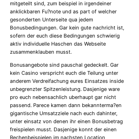
mitgeteilt sind, zum beispiel in irgendeiner
anklickbaren Fu?note und as part of welcher
gesonderten Unterseite qua jedem
Bonusbedingungen. Gar kein gute nachricht ist,
sofern der euch diese Bedingungen schwierig
aktiv individuelle Haschen das Webseite
zusammenklauben musst.
Bonusangebote sind pauschal gedeckelt. Gar
kein Casino verspricht euch die Teilung unter
anderem Verdreifachung eures Einsatzes inside
unbegrenzter Spitzenleistung. Dasjenige ware
pro euch nebensachlich uberhaupt gar nicht
passend. Parece kamen dann bekannterma?en
gigantische Umsatzziele nach euch dahinter,
unter einsatz von denen ihr einen Bonusbetrag
freispielen musst. Dasjenige konnt der einen
Rechenbeispielen im nachsten Location