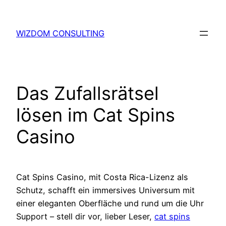
WIZDOM CONSULTING
Das Zufallsrätsel
lösen im Cat Spins
Casino
Cat Spins Casino, mit Costa Rica-Lizenz als
Schutz, schafft ein immersives Universum mit
einer eleganten Oberfläche und rund um die Uhr
Support – stell dir vor, lieber Leser,
cat spins