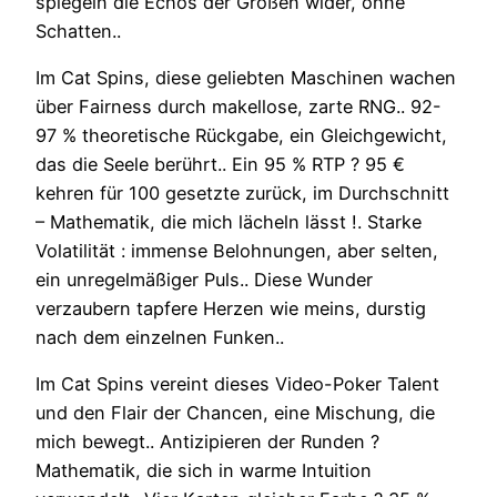
spiegeln die Echos der Großen wider, ohne
Schatten..
Im Cat Spins, diese geliebten Maschinen wachen
über Fairness durch makellose, zarte RNG.. 92-
97 % theoretische Rückgabe, ein Gleichgewicht,
das die Seele berührt.. Ein 95 % RTP ? 95 €
kehren für 100 gesetzte zurück, im Durchschnitt
– Mathematik, die mich lächeln lässt !. Starke
Volatilität : immense Belohnungen, aber selten,
ein unregelmäßiger Puls.. Diese Wunder
verzaubern tapfere Herzen wie meins, durstig
nach dem einzelnen Funken..
Im Cat Spins vereint dieses Video-Poker Talent
und den Flair der Chancen, eine Mischung, die
mich bewegt.. Antizipieren der Runden ?
Mathematik, die sich in warme Intuition