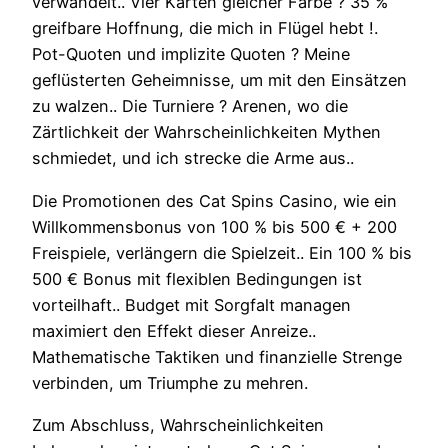
verwandelt.. Vier Karten gleicher Farbe ? 35 %
greifbare Hoffnung, die mich in Flügel hebt !.
Pot-Quoten und implizite Quoten ? Meine
geflüsterten Geheimnisse, um mit den Einsätzen
zu walzen.. Die Turniere ? Arenen, wo die
Zärtlichkeit der Wahrscheinlichkeiten Mythen
schmiedet, und ich strecke die Arme aus..
Die Promotionen des Cat Spins Casino, wie ein
Willkommensbonus von 100 % bis 500 € + 200
Freispiele, verlängern die Spielzeit.. Ein 100 % bis
500 € Bonus mit flexiblen Bedingungen ist
vorteilhaft.. Budget mit Sorgfalt managen
maximiert den Effekt dieser Anreize..
Mathematische Taktiken und finanzielle Strenge
verbinden, um Triumphe zu mehren.
Zum Abschluss, Wahrscheinlichkeiten