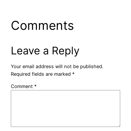
Comments
Leave a Reply
Your email address will not be published.
Required fields are marked
*
Comment
*